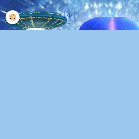
CONTACT
KARTIKEYA CRISTAL, CHANNEL DES MAÎTRES DE SAGESSE
koumara12@gmail.com
Votre nom
Votre e-mail