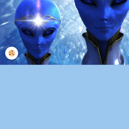
Clin d'oeil science - humour
Etienne Klein et Cédric Villani