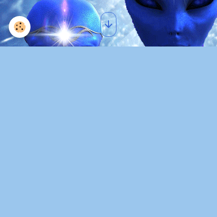
Omraam Mikhaël Aïvanhov :
La chose la plus sublime est
de travailler sur soi-même