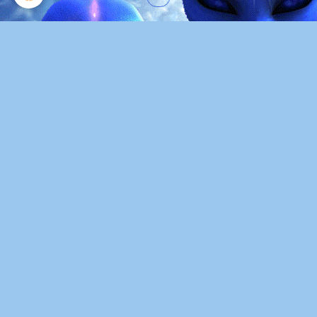
super top
orques 21082015 Mayotte"
Retour