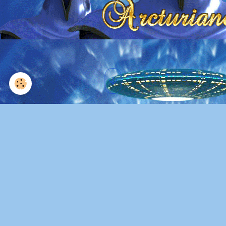
duno
Parler de Omraam Mikhaël Aïvanhov / Беседа
на Омрам Михаил Иванов
"
NEWSLETTER, s'inscrire à la...