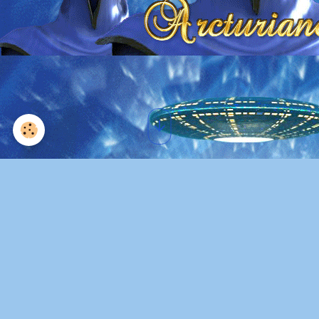
vie
Omraam Mikhaël Aïvanhov BIOGRAPHIE
Photos: Prosveta, Louise-Marie Frenette, Carole Vois, Olivier de
Rohozinski, Jean-Marie Almeras,Henriette Dufeu, mespps.com
(photos gratuites) Musique: ...
NEWSLETTER, s'inscrire à la...