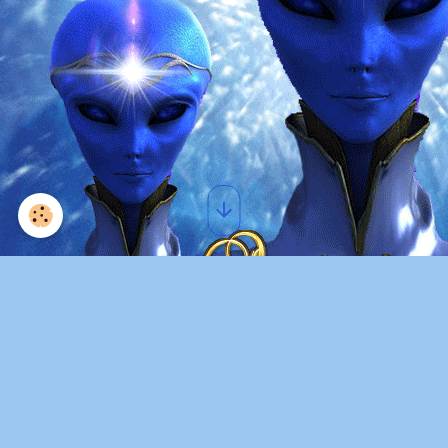
Omraam Mikhaël Aïvanhov :
Message en Anglais au
LiveAid 86